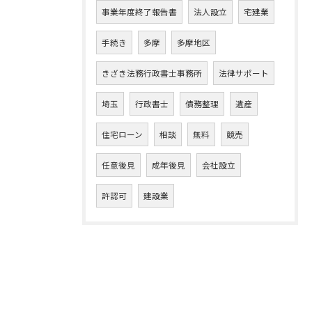
事業年度終了報告書
法人設立
宅建業
手続き
多摩
多摩地区
きざき法務行政書士事務所
法律サポート
埼玉
行政書士
債務整理
遺産
住宅ローン
相談
無料
競売
任意後見
成年後見
会社設立
許認可
建設業