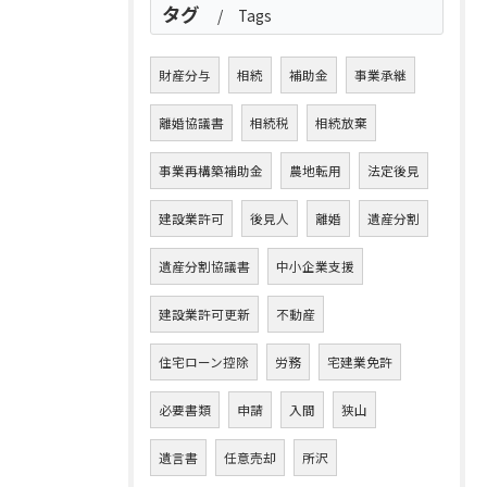
タグ
Tags
財産分与
相続
補助金
事業承継
離婚協議書
相続税
相続放棄
事業再構築補助金
農地転用
法定後見
建設業許可
後見人
離婚
遺産分割
遺産分割協議書
中小企業支援
建設業許可更新
不動産
住宅ローン控除
労務
宅建業免許
必要書類
申請
入間
狭山
遺言書
任意売却
所沢