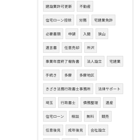
建設業許可更新
不動産
住宅ローン控除
労務
宅建業免許
必要書類
申請
入間
狭山
遺言書
任意売却
所沢
事業年度終了報告書
法人設立
宅建業
手続き
多摩
多摩地区
きざき法務行政書士事務所
法律サポート
埼玉
行政書士
債務整理
遺産
住宅ローン
相談
無料
競売
任意後見
成年後見
会社設立