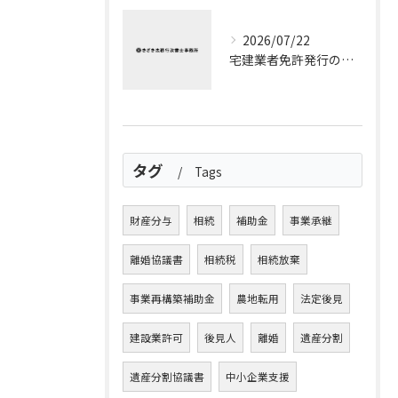
2026/07/22
宅建業者免許発行の流れと宅建業者免許申請の全ステップ徹底解説
タグ
Tags
財産分与
相続
補助金
事業承継
離婚協議書
相続税
相続放棄
事業再構築補助金
農地転用
法定後見
建設業許可
後見人
離婚
遺産分割
遺産分割協議書
中小企業支援