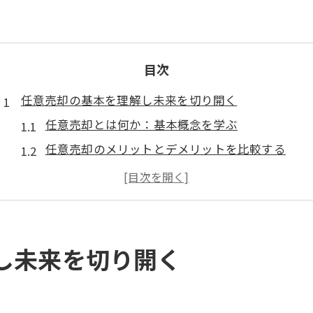
目次
任意売却の基本を理解し未来を切り開く
任意売却とは何か：基本概念を学ぶ
任意売却のメリットとデメリットを比較する
任意売却を選択する際の重要な要素
任意売却と競売の違いを知る
任意売却が可能な状況とは
任意売却の流れを理解する
し未来を切り開く
任意売却を成功に導く財務状況の把握法
財務状況を正確に把握するための基本