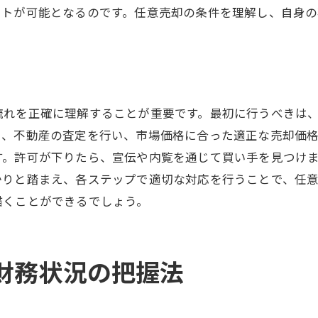
ートが可能となるのです。任意売却の条件を理解し、自身
実例から学ぶ任意売却の成功事例
成功事例から学ぶ任意売却のポイント
失敗を避けるための事例研究
実際のケーススタディで理解を深める
流れを正確に理解することが重要です。最初に行うべきは
任意売却を成功に導いた戦略を分析
に、不動産の査定を行い、市場価格に合った適正な売却価
顧客の声から学ぶ任意売却の実態
す。許可が下りたら、宣伝や内覧を通じて買い手を見つけ
事例に基づく任意売却の成功条件
かりと踏まえ、各ステップで適切な対応を行うことで、任
任意売却後の新たなスタートに向けた計画
描くことができるでしょう。
任意売却後の生活設計を考える
新たな住居の選び方と購入のヒント
財務状況の把握法
任意売却後の信用情報の管理
生活再建に向けた予算管理のポイント
将来のための資産管理方法