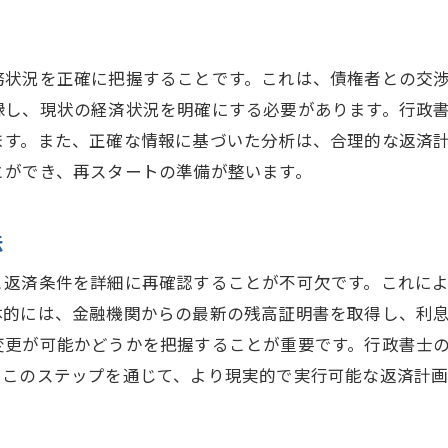
新しい生活を始めるための心構え
任意売却による資金活用で生活を再構築する方法
務状況を正確に把握することです。これは、債権者との交
得られた資金を効果的に活用する方法
録し、現状の経済状況を明確にする必要があります。行政
新しい投資先の選定とその注意点
ます。また、正確な情報に基づいた分析は、合理的な返済
とができ、再スタートの準備が整います。
任意売却による資金で生活を安定させる
任意売却後の資金運用計画の立て方
法
生活再建に向けた支援制度の活用
長期的な資産運用戦略の構築
と返済条件を詳細に再確認することが不可欠です。これに
体的には、金融機関からの最新の残高証明書を取得し、利
変更が可能かどうかを把握することが重要です。行政書士
。このステップを通じて、より現実的で実行可能な返済計