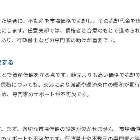
ローン残高と返済条件を再確認する方法
任意売却のための資産評価の重要性
った場合に、不動産を市場価格で売却し、その売却代金を
専門家による財務診断の活用
能にします。任意売却では、債権者と合意のもとで進めら
任意売却に向けた負債整理の手法
であり、行政書士などの専門家の助けが重要です。
財務情報の整理で任意売却を有利に進める
専門家のサポートで任意売却を円滑に進める
較する
信頼できる専門家の選び方
ことで資産価値を守る点です。競売よりも高い価格で売却
行政書士による法的サポートの活用
残債務についても、交渉により減額や返済条件の緩和が期
不動産エージェントとの連携で売却を成功させる
ため、専門家のサポートが不可欠です。
専門家のネットワークを活用した情報収集
任意売却における専門家の役割と責任
専門家のアドバイスを最大限に活用する方法
す。まず、適切な市場価値の設定が欠かせません。市場価
市場価値を適正に設定するためのステップ
家のサポートも不可欠です。行政書士や不動産の専門家と