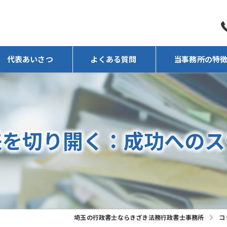
代表あいさつ
よくある質問
当事務所の特
任意売却
相続
来を切り開く：成功へのス
遺言
後見人
不動産
埼玉の行政書士ならきざき法務行政書士事務所
コ