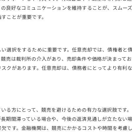
市場調査による適正価格の把握
との良好なコミュニケーションを維持することが、スムー
競合物件との比較で価格を設定
指すことが重要です。
不動産評価のプロセスを理解する
市場価値を高めるための物件改善策
適切な販売戦略の策定
しい選択をするために重要です。任意売却では、債権者と
価格交渉を有利に進めるための準備
、競売は裁判所の介入があり、売却条件や価格が決まってお
任意売却で知っておくべき債権者との交渉術
リスクがあります。任意売却は、債務者にとってより有利
債権者との交渉を円滑に進める準備
交渉に必要な資料とその重要性
債権者とのコミュニケーションの取り方
交渉の場で気を付けるポイント
ている方にとって、競売を避けるための有力な選択肢です
債権者との合意形成のプロセス
が長期間滞っている場合や、今後の返済見通しが立たない
可欠です。金融機関は、競売にかかるコストや時間を考慮
交渉結果を最大限に活用する方法