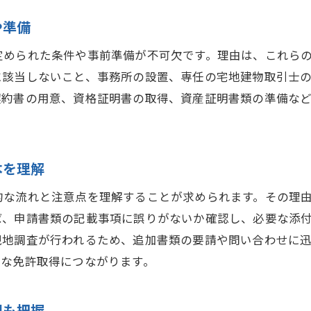
宅建業者免許の種類ごとに異なる審査基準を把握
や準備
宅地建物取引業免許選択時の注意点と判断基準
スムーズな出願のためのポイントとは
定められた条件や事前準備が不可欠です。理由は、これら
に該当しないこと、事務所の設置、専任の宅地建物取引士
宅建業者免許の出願を効率化するスケジュール管
契約書の用意、資格証明書の取得、資産証明書類の準備な
宅建業者免許申請でスムーズに進める実践的対策
宅建業者免許取得に向けた計画的な準備方法を解
宅建業者免許申請で失敗しない段取りのコツ
本を理解
宅建業者免許の出願時に役立つ最新情報の活用法
的な流れと注意点を理解することが求められます。その理
宅建業者免許申請を成功に導くチェックリスト
ば、申請書類の記載事項に誤りがないか確認し、必要な添
宅建業者免許更新時の注意点も確認
現地調査が行われるため、追加書類の要請や問い合わせに
宅建業者免許の更新手続きと必要書類を解説
ズな免許取得につながります。
宅建業者免許更新時に押さえる注意点まとめ
宅建業者免許更新で失敗しない申請時期の把握
限も把握