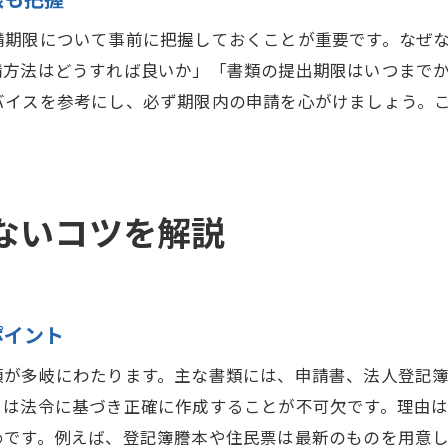
宅地建物取引業免許更新の流れと最新情報
請期限について事前に把握しておくことが重要です。なぜ
宅建業者免許更新手続きのポイントと実践例
請方法はどうすれば良いか」「書類の提出期限はいつまで
宅建業者免許更新時によくある質問と対策
バイスを参考にし、必ず期限内の申請を心がけましょう。
免許取得条件や申請期限の把握が重要
宅建業者免許取得に必要な条件をわかりやすく解
宅建業者免許申請期限を守るための管理術
ないコツを解説
宅建業者免許申請時期と失効リスクへの注意点
宅建業 免許 条件や申請期限の最新動向を確認
宅建業者免許申請の条件と期限を再確認しよう
宅建業者免許取得の申請時期を逃さないポイント
ポイント
宅建士との違いから見える手続きの本質
類が多岐にわたります。主な書類には、申請書、法人登記
宅建業者免許と宅建士の役割や手続きを比較
らは法令に基づき正確に作成することが不可欠です。理由
宅建業者免許申請と宅建士資格取得の違いとは
めです。例えば、登記簿謄本や住民票は最新のものを用意