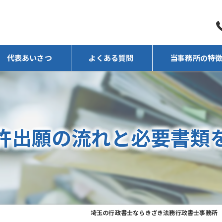
代表あいさつ
よくある質問
当事務所の特
任意売却
相続
許出願の流れと必要書類
遺言
後見人
不動産
埼玉の行政書士ならきざき法務行政書士事務所