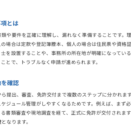
。
宅建業者免許の流れと必要事項まとめ
宅建業者免許申請の流れをステップごとに解説
事項とは
宅建業者免許取得で注意すべき必要事項とは
書類や要件を正確に理解し、漏れなく準備することです。
宅建業者免許申請から取得までの期間を把握
人の場合は定款や登記簿謄本、個人の場合は住民票や資格
宅建業者免許のスケジュール管理と審査の流れ
引士を設置することや、事務所の所在地が明確になってい
宅地建物取引業免許手続きの最新動向を紹介
ることで、トラブルなく申請が進められます。
宅建業者免許申請時のよくあるトラブルと対策
知事免許と大臣免許の違いに注目する
像を確認
宅建業者免許の知事免許と大臣免許の違いとは
から提出、審査、免許交付まで複数のステップに分かれま
宅建業者免許申請時に選ぶべき免許区分を解説
スケジュール管理がしやすくなるためです。例えば、まず
宅建業者免許の申請先と必要書類の違いを整理
よる書類審査や現地調査を経て、正式に免許が交付されま
鍵となります。
宅建業 知事免許から大臣免許の切り替え要点