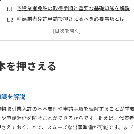
宅建業者免許の取得手順と重要な基礎知識を解説
宅建業者免許申請で押さえるべき必要事項とは
宅建業者免許の申請方法と流れの全体像を確認
宅地建物取引業免許取得に必要な条件や準備
宅建業者免許申請時の行政手続きの基本を理解
宅建業者免許でよくある疑問や申請期限も把握
本を押さえる
申請書類準備で失敗しないコツを解説
宅建業者免許の必要書類一覧と作成のポイント
宅建業者免許申請書類で不備を防ぐ確認方法
知識を解説
宅建免許申請における書類提出のタイミングとは
建物取引業免許の基本要件や申請手順を理解することが重
宅建業者免許書類の準備で押さえる手順まとめ
りや申請遅延を防ぐことができるからです。例えば、代表
宅建業者免許申請時の証明書類や注意点を解説
押さえておくことで、スムーズな出願準備が可能です。ま
宅建業者免許申請の失敗事例から学ぶ準備法