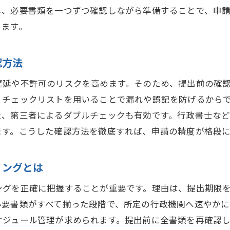
し、必要書類を一つずつ確認しながら準備することで、申
宅建業者免許と宅建士試験の関係性を解説
ります。
宅建業者免許と宅建士の違いから見る申請の本質
宅建業者免許と宅建士の手続き比較で分かる注意
認方法
宅建業者免許と宅建士資格の違いを整理しよう
遅延や不許可のリスクを高めます。そのため、提出前の確
、チェックリストを用いることで漏れや誤記を防げるから
た、第三者によるダブルチェックも有効です。行政書士な
ます。こうした確認方法を徹底すれば、申請の精度が格段に
ミングとは
ングを正確に把握することが重要です。理由は、提出期限
必要書類がすべて揃った段階で、所定の行政機関へ速やかに
ケジュール管理が求められます。提出前に全書類を再確認