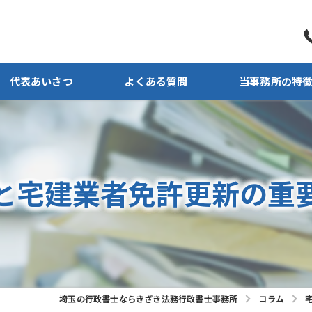
代表あいさつ
よくある質問
当事務所の特
任意売却
相続
と宅建業者免許更新の重
遺言
後見人
不動産
埼玉の行政書士ならきざき法務行政書士事務所
コラム