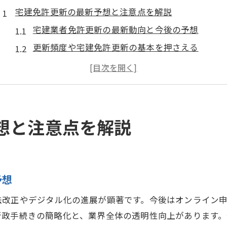
宅建免許更新の最新予想と注意点を解説
宅建業者免許更新の最新動向と今後の予想
更新頻度や宅建免許更新の基本を押さえる
宅建業者免許更新のよくある不安を解消する方法
法改正による宅建免許更新への影響とは
宅建免許更新の注意点と手続きの落とし穴
宅建業者免許更新時に特に注意すべきポイント
想と注意点を解説
法定講習の受講漏れを防ぐための実践法
宅建業者免許更新に必須の法定講習対策
法定講習の予約と受講漏れ防止のコツ
予想
宅建業者免許更新で失敗しない日程管理術
法改正やデジタル化の進展が顕著です。今後はオンライン
Web受講を活用した宅建免許更新効率化法
行政手続きの簡略化と、業界全体の透明性向上があります
法定講習確認テスト対策で安心の更新手続き