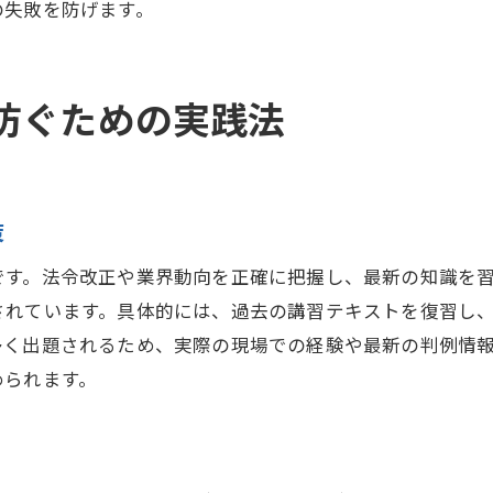
の失敗を防げます。
宅建業者免許更新未了でのトラブル事例紹介
宅建免許更新を忘れた場合の対応方法
宅建業者免許更新の再交付申請の流れ
防ぐための実践法
宅建免許更新せずに営業した際の法的リスク
宅建士証更新のタイミングは何日前が理想か
宅建業者免許更新と宅建士証の更新時期解説
策
宅建免許更新は何日前に手続きすべきか
です。法令改正や業界動向を正確に把握し、最新の知識を
宅建業者免許更新に合わせた効率的な準備法
されています。具体的には、過去の講習テキストを復習し
宅建士証の更新申請タイミングと注意点
多く出題されるため、実際の現場での経験や最新の判例情
宅建免許更新で失敗しない日程管理のコツ
められます。
宅建業者免許更新と資格証明の有効期限確認
令和6年法定講習確認テストの傾向分析
宅建業者免許更新と法定講習テストの最新傾向