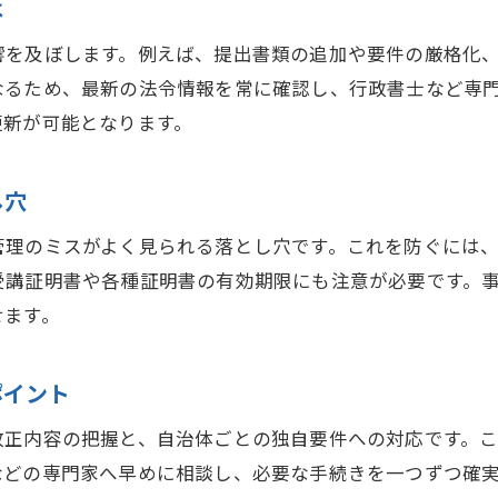
宅建免許更新の案内状を紛失した際の注意点
は
宅建業者免許更新で困らないための事前対策
響を及ぼします。例えば、提出書類の追加や要件の厳格化
宅建免許更新の問い合わせ先と対応ポイント
なるため、最新の法令情報を常に確認し、行政書士など専
宅建法定講習の最新日程やWeb受講のコツ
更新が可能となります。
宅建業者免許更新と法定講習スケジュール情報
法定講習の最新日程と宅建免許更新の流れ
し穴
宅建法定講習をWebで受ける際のポイント
管理のミスがよく見られる落とし穴です。これを防ぐには
宅建業者免許更新に適した講習予約方法
受講証明書や各種証明書の有効期限にも注意が必要です。
宅建免許更新に役立つ法定講習の選び方
せます。
宅建業者免許更新で日程変更時の注意点
ポイント
更新しない場合に生じるリスクと対応策
宅建業者免許更新を怠るリスクとその影響
改正内容の把握と、自治体ごとの独自要件への対応です。
宅建免許更新しない時に必要な手続きとは
などの専門家へ早めに相談し、必要な手続きを一つずつ確