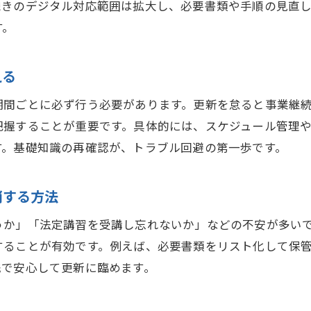
続きのデジタル対応範囲は拡大し、必要書類や手順の見直
宅建業者免許更新と講習内容の最新事情
す。
宅建業者免許更新の流れと押さえたいポイント
宅建業者免許更新の手順と必要書類まとめ
える
宅建免許更新に必要な準備と注意事項
期間ごとに必ず行う必要があります。更新を怠ると事業継
宅建業者免許更新のスムーズな進め方とは
把握することが重要です。具体的には、スケジュール管理
宅建業者免許更新でよくある質問と回答例
す。基礎知識の再確認が、トラブル回避の第一歩です。
宅建免許更新の期限管理とトラブル防止策
宅建業者免許更新で知っておきたい最新情報
消する方法
更新ハガキが届かない場合の対処法まとめ
うか」「法定講習を受講し忘れないか」などの不安が多い
宅建業者免許更新の案内ハガキ未着時の対応
することが有効です。例えば、必要書類をリスト化して保
宅建免許更新ハガキが届かない原因と確認方法
践で安心して更新に臨めます。
宅建業者免許更新でハガキ未着時の申請手順