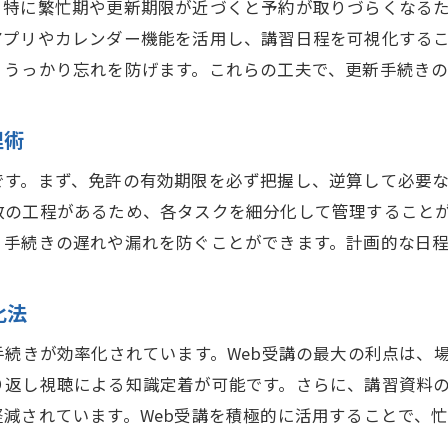
。特に繁忙期や更新期限が近づくと予約が取りづらくなる
令和6年確認テストで押さえたいポイント
アプリやカレンダー機能を活用し、講習日程を可視化する
宅建免許更新のための確認テスト対策法
、うっかり忘れを防げます。これらの工夫で、更新手続き
宅建業者免許更新と不合格時の対応方法
宅建法定講習テストの出題傾向と対策例
理術
宅建免許更新と試験合格に役立つ情報
です。まず、免許の有効期限を必ず把握し、逆算して必要
数の工程があるため、各タスクを細分化して管理すること
、手続きの遅れや漏れを防ぐことができます。計画的な日
化法
手続きが効率化されています。Web受講の最大の利点は、
り返し視聴による知識定着が可能です。さらに、講習資料
減されています。Web受講を積極的に活用することで、