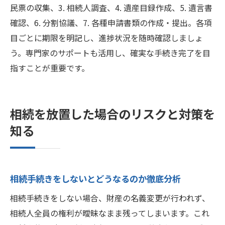
相続手続きの流れを総まとめで分かりやす
民票の収集、3. 相続人調査、4. 遺産目録作成、5. 遺言書
く
確認、6. 分割協議、7. 各種申請書類の作成・提出。各項
相続で押さえるべき重要ポイントの整理
目ごとに期限を明記し、進捗状況を随時確認しましょ
う。専門家のサポートも活用し、確実な手続き完了を目
相続手続きの不安解消に役立つ基礎知識
指すことが重要です。
相続手続きを安心して進めるための準備法
専門家に頼るべき相続手続きのタイミング
相続をスムーズに進めるための最終チェッ
相続を放置した場合のリスクと対策を
ク
知る
相続手続きをしないとどうなるのか徹底分析
相続手続きをしない場合、財産の名義変更が行われず、
相続人全員の権利が曖昧なまま残ってしまいます。これ