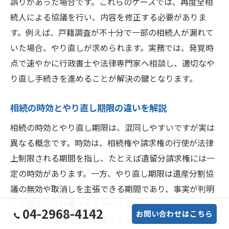
誤りがあった場合です。これらのケースでは、再度全相
続人による協議を行い、内容を修正する必要がありま
す。例えば、戸籍調査が不十分で一部の相続人が漏れて
いた場合、やり直しが求められます。実務では、発覚時
点で速やかに行政書士や法律専門家へ相談し、適切なや
り直し手続きを進めることが解決の鍵となります。
相続の時効とやり直し期限の違いを解説
相続の時効とやり直し期限は、混同しやすいですが実は
異なる概念です。時効は、相続権や請求権の行使が法律
上制限される期間を指し、たとえば遺留分請求権には一
定の時効があります。一方、やり直し期限は遺産分割協
議の無効や取消しを主張できる期間であり、事実が判明
した時点から計算されるケースが多いです。具体的に
04-2968-4142
お問い合わせはこちら
は、誤った協議内容が発覚した場合、早急に行動しなけ