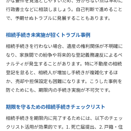
かな要件を見落としやすいため、分からない点は早めに
相続登記義務化で求められる手続き実務
行政書士などに相談しましょう。自己判断で進めること
義務化対応で失敗しない相続手続きのコツ
で、予期せぬトラブルに発展することもあります。
相続登記義務化による罰則とその回避策
相続手続き未実施が招くトラブル事例
法務省発表の相続登記義務化ポイント解説
相続義務化を見据えた準備と実践ポイント
相続手続きを行わない場合、遺産の権利関係が不明確に
時効ややり直しが必要な相続のケースを探る
なり、家族間での紛争や将来的な登記義務違反によるペ
ナルティが発生することがあります。特に不動産の相続
相続時効が成立するケースと注意点
登記を怠ると、相続人が増加し手続きが複雑化するほ
相続やり直しが必要となる具体的事例
か、売却や担保設定も困難になります。こうした事例を
相続の時効とやり直し期限の違いを解説
防ぐためにも、期限内の手続き実施が不可欠です。
やり直し手続きで押さえるべきポイント
相続時効リスクを回避するための対策
期限を守るための相続手続きチェックリスト
相続における時効成立後の対応方法
相続手続きを期限内に完了するためには、以下のチェッ
安心して相続を迎えるための手続き総まとめ
クリスト活用が効果的です。1. 死亡届提出、2. 戸籍・住