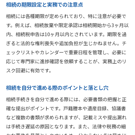
相続の期限設定と実務での注意点
自分で相続登記を進めるための基本知識
相続には各種期限が定められており、特に注意が必要で
相続登記で必要な書類と準備手順の解説
す。例えば、相続放棄や限定承認は相続開始から3ヶ月以
法務省の最新情報から学ぶ相続登記実務
内、相続税申告は10ヶ月以内とされています。期限を過
相続登記自分でやる際の失敗例と対策
ぎると法的な権利喪失や追加負担が生じかねません。チ
相続における3ヶ月・6ヶ月ルールの実際
ェックリストやカレンダーで重要日程を管理し、必要に
相続の3ヶ月・6ヶ月ルールを正しく理解
応じて専門家に進捗確認を依頼することが、実務上のリ
相続期限3ヶ月と6ヶ月の違いと注意点
スク回避に有効です。
3ヶ月ルールが相続手続きに及ぼす影響
相続を自分で進める際のポイントと落とし穴
6ヶ月以内に必要な相続手続きの流れ
相続の期限を守るための実践アドバイス
相続手続きを自分で進める際には、必要書類の把握と正
確な提出がポイントです。戸籍謄本や遺産目録、協議書
相続ルール違反時のリスクと対応策
など複数の書類が求められますが、記載ミスや提出漏れ
相続登記義務化に対応するための実務知識
は手続き遅延の原因となります。また、法律や税務の細
相続登記義務化の背景と最新動向を解説