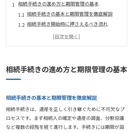
相続手続きの進め方と期限管理の基本
相続手続きの基本と期限管理を徹底解説
相続手続き開始時に押さえるべき流れ
相続の期限設定と実務での注意点
相続を自分で進める際のポイントと落とし
穴
相続手続き未実施が招くトラブル事例
相続手続きの進め方と期限管理の基本
期限を守るための相続手続きチェックリス
ト
相続を放置した場合のリスクと対策を知る
相続手続きの基本と期限管理を徹底解説
相続手続きをしないとどうなるのか徹底分
相続手続きは、遺産を正しく引き継ぐために不可欠なプ
析
ロセスです。まず相続人の確定や遺産の調査、分割協議
相続放置がもたらす法的リスクの全体像
など複数の段階を経て進行します。手続きには期限が設
相続を放置した場合の対策と解決策