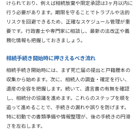
けられており、例えば相続放棄や限定承認は3ヶ月以内に
相続登記未了によるトラブル事例と注意点
行う必要があります。期限を守ることでトラブルや法的
相続放置による時効や権利喪失の可能性
リスクを回避できるため、正確なスケジュール管理が重
相続問題を未然に防ぐための具体的対策
要です。行政書士や専門家に相談し、最新の法改正や義
務化情報も把握しておきましょう。
期限切れややり直しに備える相続の注意点
相続期限切れのリスクとやり直し対応法
相続手続き開始時に押さえるべき流れ
相続やり直しが必要なケースと注意点
相続手続き開始時には、まず死亡届の提出と戸籍謄本の
時効に注意した相続手続きの進め方
収集から始めます。次に、相続人の調査・確定を行い、
相続やり直し期限の実務ポイント解説
遺産の全容を把握します。続いて、遺言書の有無を確認
相続やり直し手続きで失敗しないコツ
し、相続分の協議を進めます。これらのステップを順を
相続期限切れ時の具体的な対応策
追って進めることで、手続きの漏れや誤りを防げます。
自分でできる相続登記の最新ポイント解説
特に初動での書類準備や情報整理が、後の手続きの円滑
相続登記を自分で行う流れと注意点
さを左右します。
相続登記義務化による実務上のポイント