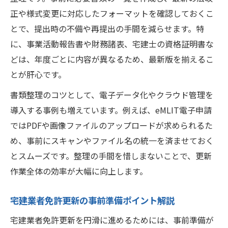
宅建業者免許更新で事前確認が重要な理由
正や様式変更に対応したフォーマットを確認しておくこ
更新ミスを減らす宅建業者免許更新の工夫
とで、提出時の不備や再提出の手間を減らせます。特
法改正を踏まえた免許更新の秘訣
に、事業活動報告書や財務諸表、宅建士の資格証明書な
宅建業者免許更新で重要な法改正の把握法
どは、年度ごとに内容が異なるため、最新版を揃えるこ
とが肝心です。
宅建業者免許更新に影響する法改正最新情
報
書類整理のコツとして、電子データ化やクラウド管理を
宅建業者免許更新時の法改正対応ポイント
導入する事例も増えています。例えば、eMLIT電子申請
ではPDFや画像ファイルのアップロードが求められるた
宅建業者免許更新で法改正を見落とさない
め、事前にスキャンやファイル名の統一を済ませておく
工夫
とスムーズです。整理の手間を惜しまないことで、更新
宅建業者免許更新と宅建業法改正の関係性
作業全体の効率が大幅に向上します。
宅建業法改正点を押さえ効率アップ
宅建業法改正点を踏まえた免許更新対策
宅建業者免許更新の事前準備ポイント解説
宅建業者免許更新の効率化と法改正の要点
宅建業者免許更新を円滑に進めるためには、事前準備が
宅建業者免許更新で注意すべき改正点まと