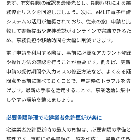
まず、有効期限の確認を最優先とし、期限切れによる業
宅建業者免許更新を電子化するメリットと
務停止リスクを回避しましょう。次に、eMLIT電子申請
は
システムの活用が推奨されており、従来の窓口申請と比
宅建業者免許更新準備の成功ポイント
較して書類提出や進捗確認がオンラインで完結できるた
宅建業者免許更新準備で押さえるべき項目
め、事務負担や移動時間を大幅に削減できます。
宅建業者免許更新準備の効率アップ術とは
電子申請を利用する際は、事前に必要なアカウント登録
宅建業者免許更新でよくある準備ミス防止
や操作方法の確認を行うことが重要です。例えば、更新
策
申請の受付期間や入力ミスの修正方法など、よくある疑
宅建業者免許更新準備段階のチェック方法
問点を事前に調べておくことで、申請時のトラブルを防
げます。最新の手順を活用することで、事業活動に集中
宅建業者免許更新に必要な書類の整え方
しやすい環境を整えましょう。
事前整理で免許更新ミスを徹底回避
宅建業者免許更新でミスを防ぐ事前整理術
必要書類整理で宅建業者免許更新が楽に
事前整理が宅建業者免許更新成功の土台に
宅建業者免許更新時の最大の負担は、必要書類の準備と
宅建業者免許更新の書類不備を防ぐコツ
整理です。事前に必要書類の一覧を作成し、最新の法改