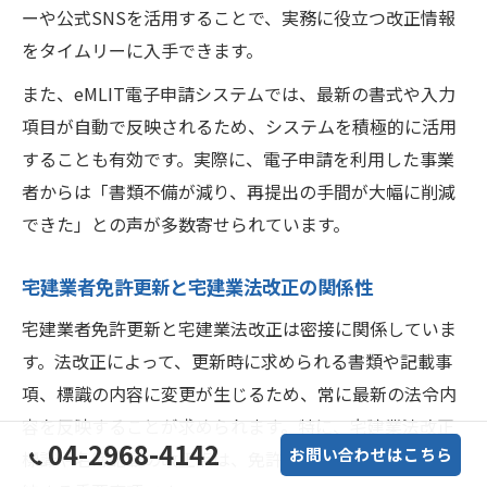
ーや公式SNSを活用することで、実務に役立つ改正情報
をタイムリーに入手できます。
また、eMLIT電子申請システムでは、最新の書式や入力
項目が自動で反映されるため、システムを積極的に活用
することも有効です。実際に、電子申請を利用した事業
者からは「書類不備が減り、再提出の手間が大幅に削減
できた」との声が多数寄せられています。
宅建業者免許更新と宅建業法改正の関係性
宅建業者免許更新と宅建業法改正は密接に関係していま
す。法改正によって、更新時に求められる書類や記載事
項、標識の内容に変更が生じるため、常に最新の法令内
容を反映することが求められます。特に、宅建業法改正
04-2968-4142
お問い合わせはこちら
標識や名簿記載の改正点は、免許更新手続きの合否に直