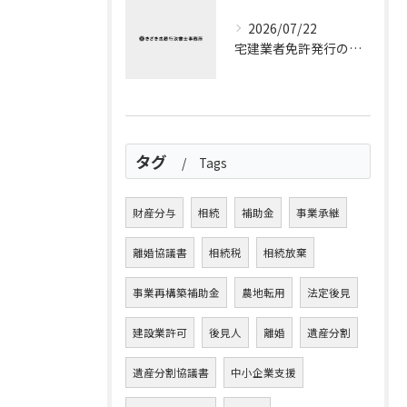
2026/07/22
宅建業者免許発行の流れと宅建業者免許申請の全ステップ徹底解説
タグ
Tags
財産分与
相続
補助金
事業承継
離婚協議書
相続税
相続放棄
事業再構築補助金
農地転用
法定後見
建設業許可
後見人
離婚
遺産分割
遺産分割協議書
中小企業支援