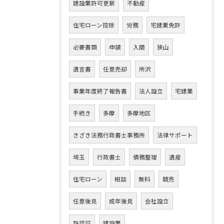
建設業許可更新
不動産
住宅ローン控除
労務
宅建業免許
必要書類
申請
入間
狭山
遺言書
任意売却
所沢
事業年度終了報告書
法人設立
宅建業
手続き
多摩
多摩地区
きざき法務行政書士事務所
法律サポート
埼玉
行政書士
債務整理
遺産
住宅ローン
相談
無料
競売
任意後見
成年後見
会社設立
許認可
建設業