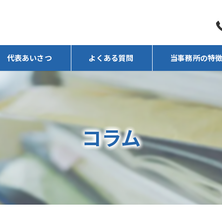
代表あいさつ
よくある質問
当事務所の特
任意売却
相続
コラム
遺言
後見人
不動産