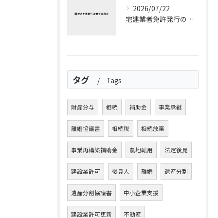
2026/07/22
宅建業者免許発行の流れと宅建業者免許申請の全ステップ徹底解説
タグ
Tags
財産分与
相続
補助金
事業承継
離婚協議書
相続税
相続放棄
事業再構築補助金
農地転用
法定後見
建設業許可
後見人
離婚
遺産分割
遺産分割協議書
中小企業支援
建設業許可更新
不動産