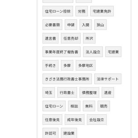
住宅ローン控除
労務
宅建業免許
必要書類
申請
入間
狭山
遺言書
任意売却
所沢
事業年度終了報告書
法人設立
宅建業
手続き
多摩
多摩地区
きざき法務行政書士事務所
法律サポート
埼玉
行政書士
債務整理
遺産
住宅ローン
相談
無料
競売
任意後見
成年後見
会社設立
許認可
建設業